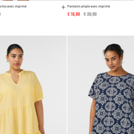
rtes avec imprimé
Pantalon ample avec imprimé
reduced from
9
to
€ 18,89
Price reduced from
€ 26,99
to