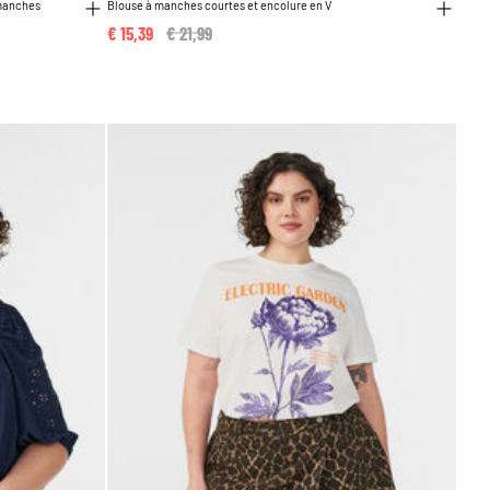
 manches
Blouse à manches courtes et encolure en V
€ 15,39
Price reduced from
€ 21,99
to