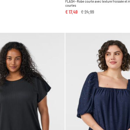
FLASH - Robe courte avec texture froissée et
courtes
€ 17,49
Price reduced from
€ 24,99
to