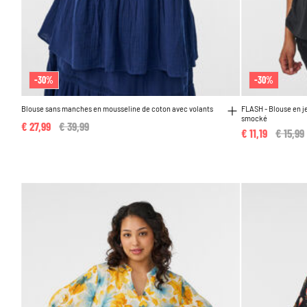
-30%
-30%
Blouse sans manches en mousseline de coton avec volants
FLASH - Blouse en je
smocké
€ 27,99
Price reduced from
€ 39,99
to
€ 11,19
Price 
€ 15,99