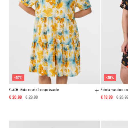
-30%
-30%
FLASH - Robe courte à coupe évasée
Robe à manches cou
€ 20,99
Price reduced from
€ 29,99
to
€ 18,89
Price 
€ 26,9