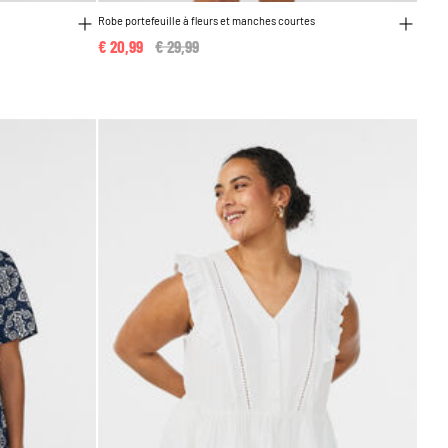
Robe portefeuille à fleurs et manches courtes
€ 20,99
Price reduced from
€ 29,99
to