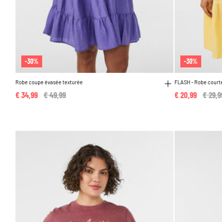
-30%
-30%
Robe coupe évasée texturée
FLASH - Robe court
€ 34,99
Price reduced from
€ 49,99
to
€ 20,99
Price
€ 29,9