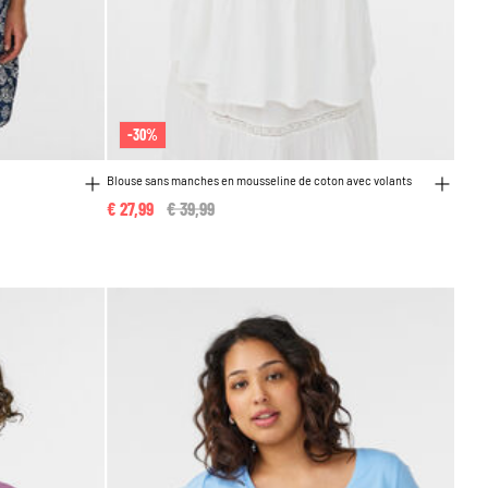
-30%
Blouse sans manches en mousseline de coton avec volants
€ 27,99
Price reduced from
€ 39,99
to