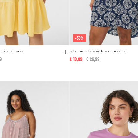
-30%
e à coupe évasée
Robe à manches courtes avec imprimé
 reduced from
9
to
€ 18,89
Price reduced from
€ 26,99
to