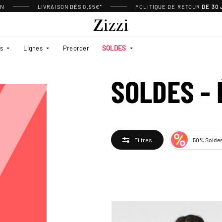
ON
LIVRAISON DÈS 0,95€*
POLITIQUE DE RETOUR
DE 30
es
Lignes
Preorder
SOLDES
SOLDES -
50% Solde
Filtres