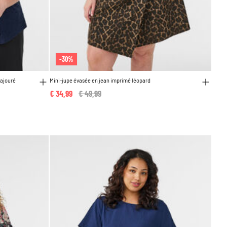
-30%
 ajouré
Mini-jupe évasée en jean imprimé léopard
€ 34,99
Price reduced from
€ 49,99
to