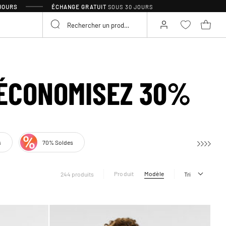
 JOURS
ÉCHANGE GRATUIT
SOUS 30 JOURS
 ÉCONOMISEZ 30%
s
70% Soldes
Produit
Modèle
244 produits
Tri