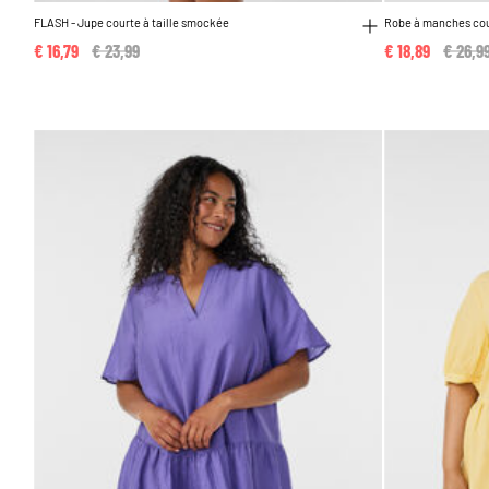
FLASH - Jupe courte à taille smockée
Robe à manches cou
€ 16,79
Price reduced from
€ 23,99
to
€ 18,89
Price 
€ 26,9