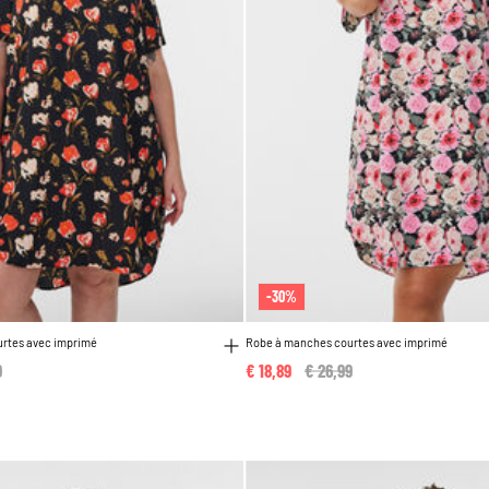
-30%
rtes avec imprimé
Robe à manches courtes avec imprimé
reduced from
9
to
€ 18,89
Price reduced from
€ 26,99
to