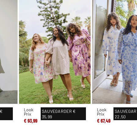
Look
Look
€
SAUVEGARDER
€
SAUVEGAR
Prix
Prix
35,99
22,50
€ 93,99
€ 67,49