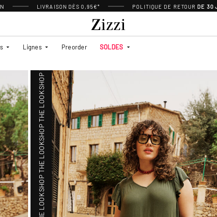
SHOP THE LOOK
ON
LIVRAISON DÈS 0,95€*
POLITIQUE DE RETOUR
DE 30
SHOP THE LOOK
es
Lignes
Preorder
SOLDES
SHOP THE LOOK
SHOP THE LOOK