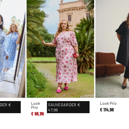
Look
Look Prix
DER
€
SAUVEGARDER
€
Prix
€ 114,98
47,99
€ 66,99