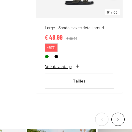
01
/
06
Large - Sandale avec détail nœud
€ 48,99
Price reduced from
€ 69,99
to
-30%
Voir davantage
Tailles