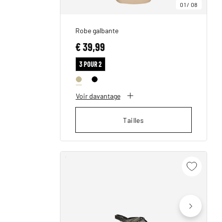
01
/
08
Robe galbante
€ 39,99
3 POUR 2
Voir davantage
Tailles