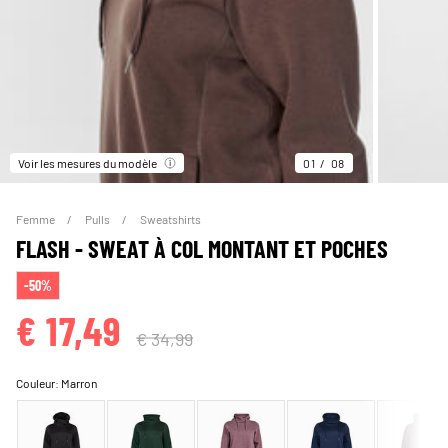
Voir les mesures du modèle
01
08
Femme
Pulls
Sweatshirts
FLASH - SWEAT À COL MONTANT ET POCHES
-50%
€ 17,49
€ 34,99
Couleur:
Marron