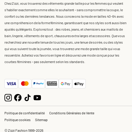
Chez Zizzi, vous trouverez des vêtements grande taille pour les femmes qui veulent
s'habiller exactement comme elles le souhaitent – sans compromettre la coupe, le
confort ou les dernières tendances. Nous concevons la mode en tailles 40-64 avec
une compréhension de la forme féminine, garantissant que nos styles sont aussi bien
ajustés qu'élégants. Explorez tout : des robes, jeans, et chemisiers aux maillots de
bain, lingerie, vêtements de sport, chaussures extra larges et accessoires. Que vous
recherchiez une nouvelle tenue de tous les jours, une tenue de soirée, ou des styles
qui vous suivent toute la journée, vous trouverez une mode grande taille qui vous
ressemble. Achetez vos favoris en ligne et découvrez une mode conçue pour les
courbes féminines – pas seulement selon les standards.
Politique de confidentialité
Conditions Générales de Vente
Politique cookies
Sitemap
© Zizzi Fashion 1999-2026