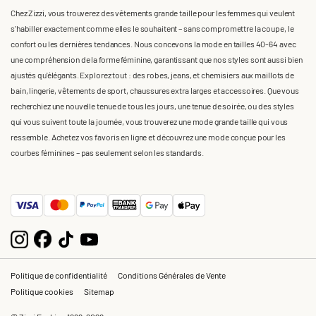
Chez Zizzi, vous trouverez des vêtements grande taille pour les femmes qui veulent
s'habiller exactement comme elles le souhaitent – sans compromettre la coupe, le
confort ou les dernières tendances. Nous concevons la mode en tailles 40-64 avec
une compréhension de la forme féminine, garantissant que nos styles sont aussi bien
ajustés qu'élégants. Explorez tout : des robes, jeans, et chemisiers aux maillots de
bain, lingerie, vêtements de sport, chaussures extra larges et accessoires. Que vous
recherchiez une nouvelle tenue de tous les jours, une tenue de soirée, ou des styles
qui vous suivent toute la journée, vous trouverez une mode grande taille qui vous
ressemble. Achetez vos favoris en ligne et découvrez une mode conçue pour les
courbes féminines – pas seulement selon les standards.
Politique de confidentialité
Conditions Générales de Vente
Politique cookies
Sitemap