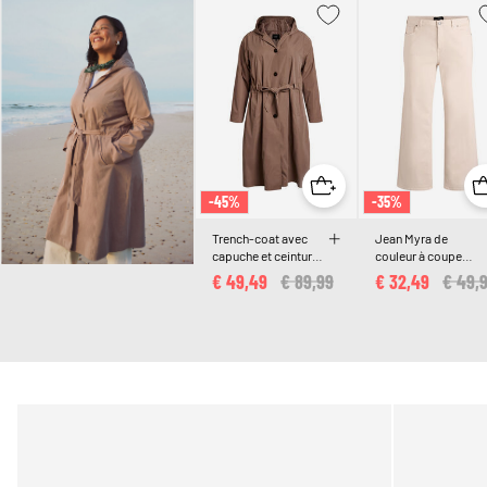
-45%
-35%
Trench-coat avec
Jean Myra de
capuche et ceinture
couleur à coupe
à nouer
large et taille haute
€ 49,49
Price reduced from
€ 89,99
to
€ 32,49
Price
€ 49,