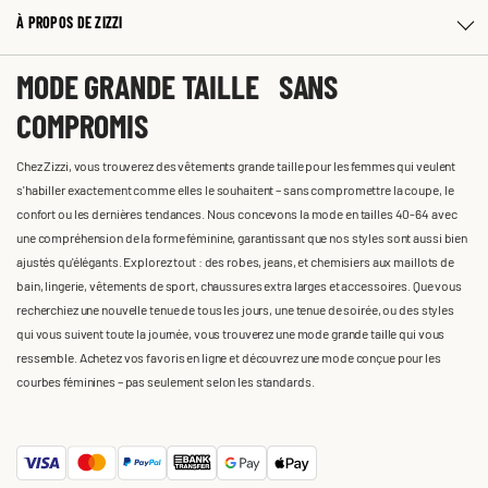
À PROPOS DE ZIZZI
MODE GRANDE TAILLE SANS
COMPROMIS
Chez Zizzi, vous trouverez des vêtements grande taille pour les femmes qui veulent
s'habiller exactement comme elles le souhaitent – sans compromettre la coupe, le
confort ou les dernières tendances. Nous concevons la mode en tailles 40-64 avec
une compréhension de la forme féminine, garantissant que nos styles sont aussi bien
ajustés qu'élégants. Explorez tout : des robes, jeans, et chemisiers aux maillots de
bain, lingerie, vêtements de sport, chaussures extra larges et accessoires. Que vous
recherchiez une nouvelle tenue de tous les jours, une tenue de soirée, ou des styles
qui vous suivent toute la journée, vous trouverez une mode grande taille qui vous
ressemble. Achetez vos favoris en ligne et découvrez une mode conçue pour les
courbes féminines – pas seulement selon les standards.