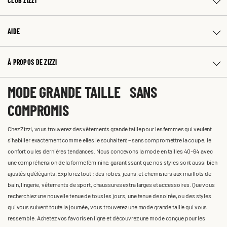
CLUB ZIZZI
AIDE
À PROPOS DE ZIZZI
MODE GRANDE TAILLE SANS
COMPROMIS
Chez Zizzi, vous trouverez des vêtements grande taille pour les femmes qui veulent
s'habiller exactement comme elles le souhaitent – sans compromettre la coupe, le
confort ou les dernières tendances. Nous concevons la mode en tailles 40-64 avec
une compréhension de la forme féminine, garantissant que nos styles sont aussi bien
ajustés qu'élégants. Explorez tout : des robes, jeans, et chemisiers aux maillots de
bain, lingerie, vêtements de sport, chaussures extra larges et accessoires. Que vous
recherchiez une nouvelle tenue de tous les jours, une tenue de soirée, ou des styles
qui vous suivent toute la journée, vous trouverez une mode grande taille qui vous
ressemble. Achetez vos favoris en ligne et découvrez une mode conçue pour les