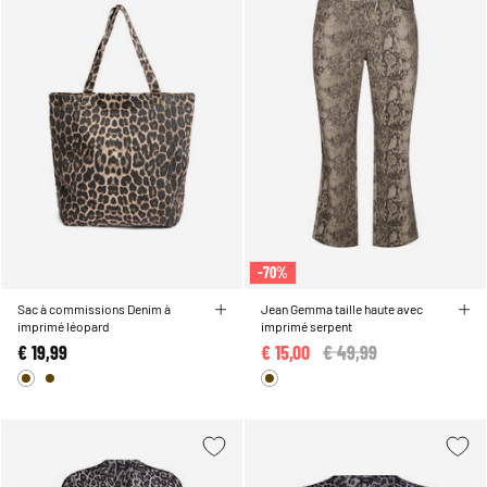
-70%
Sac à commissions Denim à
Jean Gemma taille haute avec
imprimé léopard
imprimé serpent
€ 19,99
€ 15,00
Price reduced from
€ 49,99
to