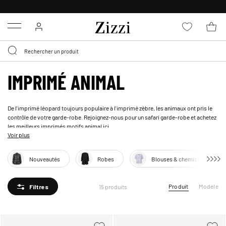
LIVRAISON DÈS 0,95€*
Menu
IMPRIMÉ ANIMAL
De l'imprimé léopard toujours populaire à l'imprimé zèbre, les animaux ont pris le
contrôle de votre garde-robe. Rejoignez-nous pour un safari garde-robe et achetez
les meilleurs imprimés motifs animal ici.
Voir plus
Nouveautés
Robes
Blouses & chemises
Produit
Modèle
15 produits
Filtres