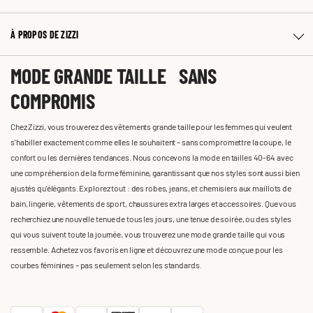
À PROPOS DE ZIZZI
MODE GRANDE TAILLE SANS
COMPROMIS
Chez Zizzi, vous trouverez des vêtements grande taille pour les femmes qui veulent
s'habiller exactement comme elles le souhaitent – sans compromettre la coupe, le
confort ou les dernières tendances. Nous concevons la mode en tailles 40-64 avec
une compréhension de la forme féminine, garantissant que nos styles sont aussi bien
ajustés qu'élégants. Explorez tout : des robes, jeans, et chemisiers aux maillots de
bain, lingerie, vêtements de sport, chaussures extra larges et accessoires. Que vous
recherchiez une nouvelle tenue de tous les jours, une tenue de soirée, ou des styles
qui vous suivent toute la journée, vous trouverez une mode grande taille qui vous
ressemble. Achetez vos favoris en ligne et découvrez une mode conçue pour les
courbes féminines – pas seulement selon les standards.