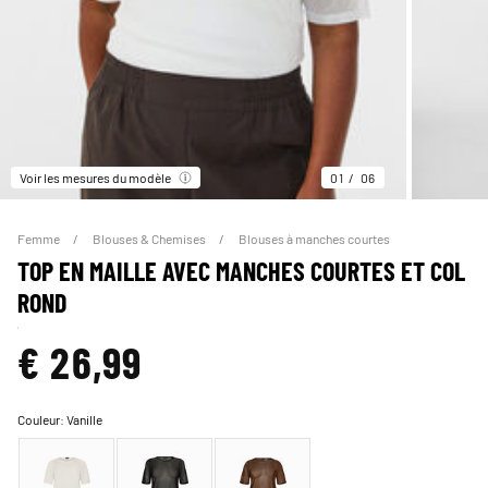
Voir les mesures du modèle
01
06
Femme
Blouses & Chemises
Blouses à manches courtes
TOP EN MAILLE AVEC MANCHES COURTES ET COL
ROND
€ 26,99
Couleur:
Vanille