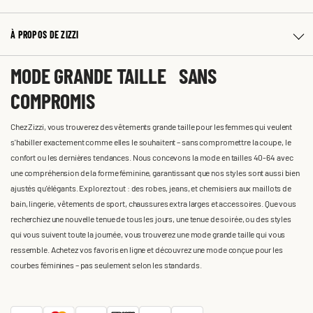
À PROPOS DE ZIZZI
MODE GRANDE TAILLE SANS
COMPROMIS
Chez Zizzi, vous trouverez des vêtements grande taille pour les femmes qui veulent
s'habiller exactement comme elles le souhaitent – sans compromettre la coupe, le
confort ou les dernières tendances. Nous concevons la mode en tailles 40-64 avec
une compréhension de la forme féminine, garantissant que nos styles sont aussi bien
ajustés qu'élégants. Explorez tout : des robes, jeans, et chemisiers aux maillots de
bain, lingerie, vêtements de sport, chaussures extra larges et accessoires. Que vous
recherchiez une nouvelle tenue de tous les jours, une tenue de soirée, ou des styles
qui vous suivent toute la journée, vous trouverez une mode grande taille qui vous
ressemble. Achetez vos favoris en ligne et découvrez une mode conçue pour les
courbes féminines – pas seulement selon les standards.