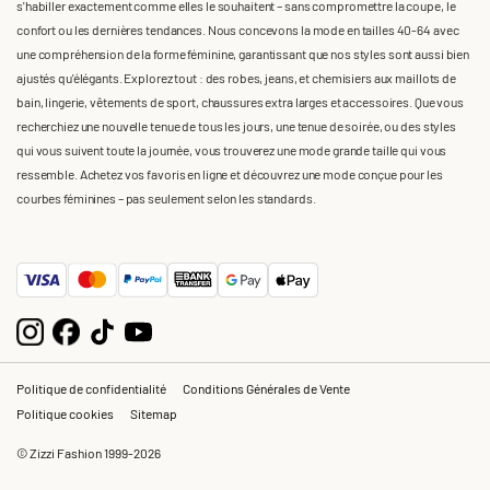
s'habiller exactement comme elles le souhaitent – sans compromettre la coupe, le
confort ou les dernières tendances. Nous concevons la mode en tailles 40-64 avec
une compréhension de la forme féminine, garantissant que nos styles sont aussi bien
ajustés qu'élégants. Explorez tout : des robes, jeans, et chemisiers aux maillots de
bain, lingerie, vêtements de sport, chaussures extra larges et accessoires. Que vous
recherchiez une nouvelle tenue de tous les jours, une tenue de soirée, ou des styles
qui vous suivent toute la journée, vous trouverez une mode grande taille qui vous
ressemble. Achetez vos favoris en ligne et découvrez une mode conçue pour les
courbes féminines – pas seulement selon les standards.
Politique de confidentialité
Conditions Générales de Vente
Politique cookies
Sitemap
© Zizzi Fashion 1999-2026