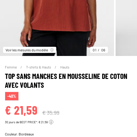
Voir les mesures du modèle
01
06
Femme
T-shirts & Hauts
Hauts
TOP SANS MANCHES EN MOUSSELINE DE COTON
AVEC VOLANTS
-40%
€ 21,59
€ 35,99
30 jours de BEST PRICE*: € 21,59
Couleur:
Bordeaux