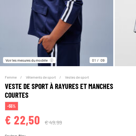
Voir les mesures du modèle
01
09
Femme
Vêtements de sport
Vestes de sport
VESTE DE SPORT À RAYURES ET MANCHES
COURTES
-55%
€ 22,50
€ 49,99
Couleur:
Bleu