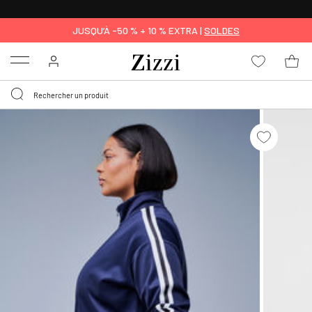
LIVRAISON DÈS 0,95€*
JUSQU’À -50 % + 10 % EXTRA |
SOLDES
Menu