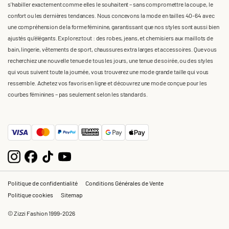
s'habiller exactement comme elles le souhaitent – sans compromettre la coupe, le
confort ou les dernières tendances. Nous concevons la mode en tailles 40-64 avec
une compréhension de la forme féminine, garantissant que nos styles sont aussi bien
ajustés qu'élégants. Explorez tout : des robes, jeans, et chemisiers aux maillots de
bain, lingerie, vêtements de sport, chaussures extra larges et accessoires. Que vous
recherchiez une nouvelle tenue de tous les jours, une tenue de soirée, ou des styles
qui vous suivent toute la journée, vous trouverez une mode grande taille qui vous
ressemble. Achetez vos favoris en ligne et découvrez une mode conçue pour les
courbes féminines – pas seulement selon les standards.
Politique de confidentialité
Conditions Générales de Vente
Politique cookies
Sitemap
© Zizzi Fashion 1999-2026