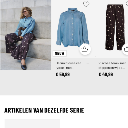
NIEUW
Denim blouse van
Viscose broek met
lyocell met
stippen en wijde
drukknopen
pijpen
€ 59,99
€ 49,99
ARTIKELEN VAN DEZELFDE SERIE