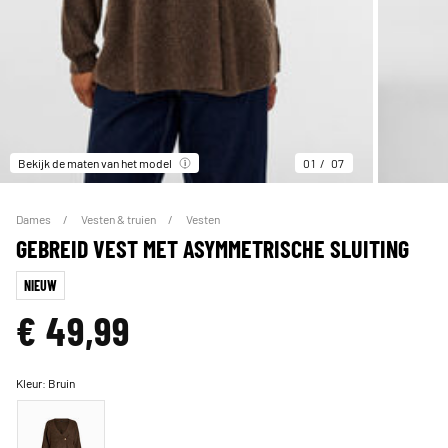
Bekijk de maten van het model
01
07
Dames
Vesten & truien
Vesten
GEBREID VEST MET ASYMMETRISCHE SLUITING
NIEUW
€ 49,99
Kleur:
Bruin