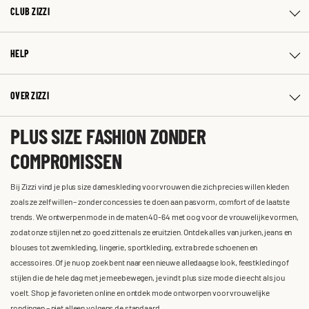
CLUB ZIZZI
HELP
OVER ZIZZI
PLUS SIZE FASHION ZONDER
COMPROMISSEN
Bij Zizzi vind je plus size dameskleding voor vrouwen die zich precies willen kleden
zoals ze zelf willen – zonder concessies te doen aan pasvorm, comfort of de laatste
trends. We ontwerpen mode in de maten 40-64 met oog voor de vrouwelijke vormen,
zodat onze stijlen net zo goed zitten als ze eruitzien. Ontdek alles van jurken, jeans en
blouses tot zwemkleding, lingerie, sportkleding, extra brede schoenen en
accessoires. Of je nu op zoek bent naar een nieuwe alledaagse look, feestkleding of
stijlen die de hele dag met je meebewegen, je vindt plus size mode die echt als jou
voelt. Shop je favorieten online en ontdek mode ontworpen voor vrouwelijke
rondingen – niet alleen volgens de standaard.