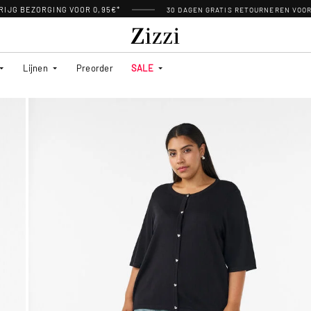
RIJG BEZORGING VOOR 0,95€*
30 DAGEN GRATIS RETOURNEREN VOO
Lijnen
Preorder
SALE