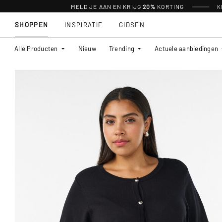
MELD JE AAN EN KRIJG
20%
KORTING
K
SHOPPEN
INSPIRATIE
GIDSEN
Alle Producten
Nieuw
Trending
Actuele aanbiedingen