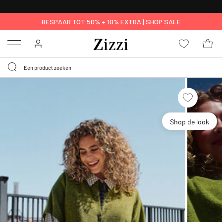
KRIJG BEZORGING VOOR 0,95€*
BESPAAR TOT 50% + 10% EXTRA |
SHOP SALE
Menu
Shop de look