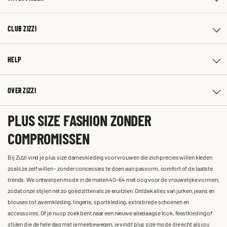
CLUB ZIZZI
HELP
OVER ZIZZI
PLUS SIZE FASHION ZONDER
COMPROMISSEN
Bij Zizzi vind je plus size dameskleding voor vrouwen die zich precies willen kleden
zoals ze zelf willen – zonder concessies te doen aan pasvorm, comfort of de laatste
trends. We ontwerpen mode in de maten 40-64 met oog voor de vrouwelijke vormen,
zodat onze stijlen net zo goed zitten als ze eruitzien. Ontdek alles van jurken, jeans en
blouses tot zwemkleding, lingerie, sportkleding, extra brede schoenen en
accessoires. Of je nu op zoek bent naar een nieuwe alledaagse look, feestkleding of
stijlen die de hele dag met je meebewegen, je vindt plus size mode die echt als jou