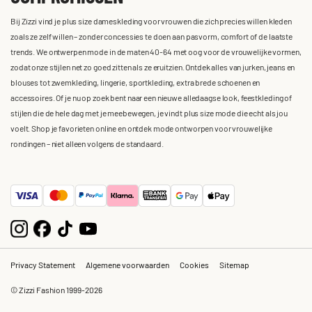
Bij Zizzi vind je plus size dameskleding voor vrouwen die zich precies willen kleden
zoals ze zelf willen – zonder concessies te doen aan pasvorm, comfort of de laatste
trends. We ontwerpen mode in de maten 40-64 met oog voor de vrouwelijke vormen,
zodat onze stijlen net zo goed zitten als ze eruitzien. Ontdek alles van jurken, jeans en
blouses tot zwemkleding, lingerie, sportkleding, extra brede schoenen en
accessoires. Of je nu op zoek bent naar een nieuwe alledaagse look, feestkleding of
stijlen die de hele dag met je meebewegen, je vindt plus size mode die echt als jou
voelt. Shop je favorieten online en ontdek mode ontworpen voor vrouwelijke
rondingen – niet alleen volgens de standaard.
Privacy Statement
Algemene voorwaarden
Cookies
Sitemap
© Zizzi Fashion 1999-2026