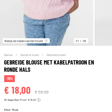
Bekijk de maten van het model
01
06
Dames
Vesten & truien
Gebreide truien
GEBREIDE BLOUSE MET KABELPATROON EN
RONDE HALS
-70%
€ 18,00
€ 59,99
30-dagen Best Price*: € 18,00
Kleur:
Roze