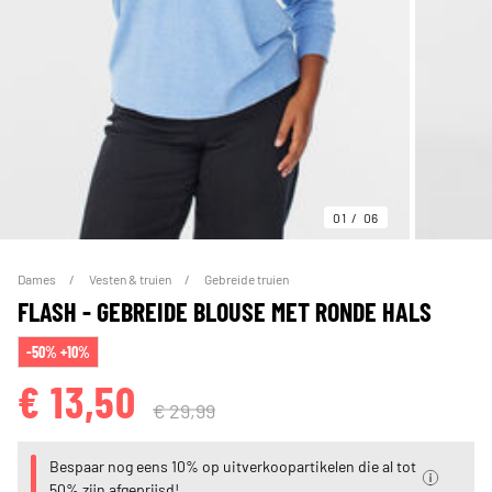
01
06
Dames
Vesten & truien
Gebreide truien
FLASH - GEBREIDE BLOUSE MET RONDE HALS
-50% +10%
€ 13,50
€ 29,99
Bespaar nog eens 10% op uitverkoopartikelen die al tot
50% zijn afgeprijsd!