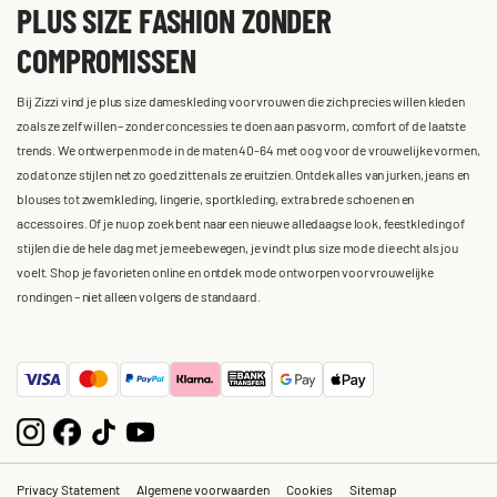
PLUS SIZE FASHION ZONDER
COMPROMISSEN
Bij Zizzi vind je plus size dameskleding voor vrouwen die zich precies willen kleden
zoals ze zelf willen – zonder concessies te doen aan pasvorm, comfort of de laatste
trends. We ontwerpen mode in de maten 40-64 met oog voor de vrouwelijke vormen,
zodat onze stijlen net zo goed zitten als ze eruitzien. Ontdek alles van jurken, jeans en
blouses tot zwemkleding, lingerie, sportkleding, extra brede schoenen en
accessoires. Of je nu op zoek bent naar een nieuwe alledaagse look, feestkleding of
stijlen die de hele dag met je meebewegen, je vindt plus size mode die echt als jou
voelt. Shop je favorieten online en ontdek mode ontworpen voor vrouwelijke
rondingen – niet alleen volgens de standaard.
Privacy Statement
Algemene voorwaarden
Cookies
Sitemap