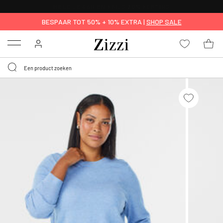
KRIJG BEZORGING VOOR 0,95€*
BESPAAR TOT 50% + 10% EXTRA |
SHOP SALE
Menu