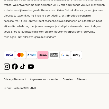
trends. We ontwerpen mode in de maten 40-64 met oog voor de vrouwelijke vormen,
zodat onze stijlen net zo goed zitten als ze eruitzien. Ontdek alles van jurken, jeans en
blouses tot zwemkleding, lingerie, sportkleding, extra brede schoenen en
accessoires. Of je nu op zoek bent naar een nieuwe alledaagse look, feestkleding of
stijlen die de hele dag met je meebewegen, je vindt plus size mode die echt als jou
voelt. Shop je favorieten online en ontdek mode ontworpen voor vrouwelijke
rondingen – niet alleen volgens de standaard.
Privacy Statement
Algemene voorwaarden
Cookies
Sitemap
© Zizzi Fashion 1999-2026