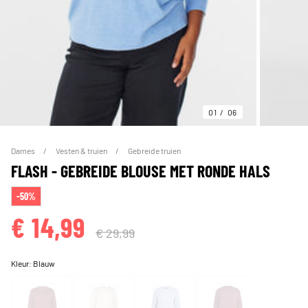
01
06
Dames
Vesten & truien
Gebreide truien
FLASH - GEBREIDE BLOUSE MET RONDE HALS
-50%
€ 14,99
€ 29,99
Kleur:
Blauw