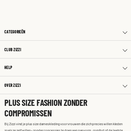
CATEGORIEËN
CLUB ZIZZI
HELP
OVER ZIZZI
PLUS SIZE FASHION ZONDER
COMPROMISSEN
Bij Zizzi vind je plus size dameskleding voor vrouwen die zich precies willen kleden
zoals ze zelf willen – zonder concessies te doen aan pasvorm, comfort of de laatste