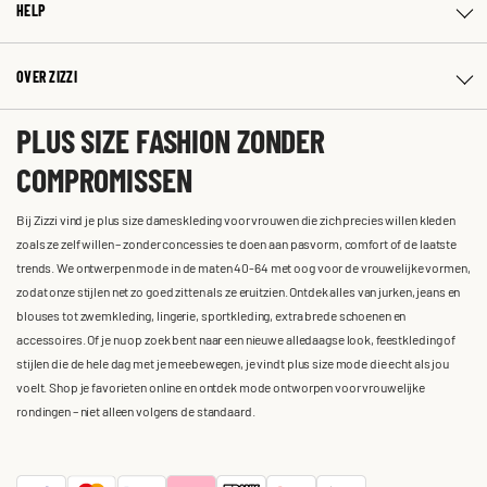
HELP
OVER ZIZZI
PLUS SIZE FASHION ZONDER
COMPROMISSEN
Bij Zizzi vind je plus size dameskleding voor vrouwen die zich precies willen kleden
zoals ze zelf willen – zonder concessies te doen aan pasvorm, comfort of de laatste
trends. We ontwerpen mode in de maten 40-64 met oog voor de vrouwelijke vormen,
zodat onze stijlen net zo goed zitten als ze eruitzien. Ontdek alles van jurken, jeans en
blouses tot zwemkleding, lingerie, sportkleding, extra brede schoenen en
accessoires. Of je nu op zoek bent naar een nieuwe alledaagse look, feestkleding of
stijlen die de hele dag met je meebewegen, je vindt plus size mode die echt als jou
voelt. Shop je favorieten online en ontdek mode ontworpen voor vrouwelijke
rondingen – niet alleen volgens de standaard.