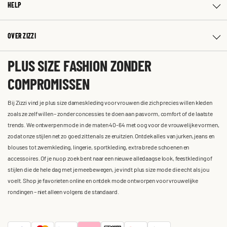
HELP
OVER ZIZZI
PLUS SIZE FASHION ZONDER
COMPROMISSEN
Bij Zizzi vind je plus size dameskleding voor vrouwen die zich precies willen kleden
zoals ze zelf willen – zonder concessies te doen aan pasvorm, comfort of de laatste
trends. We ontwerpen mode in de maten 40-64 met oog voor de vrouwelijke vormen,
zodat onze stijlen net zo goed zitten als ze eruitzien. Ontdek alles van jurken, jeans en
blouses tot zwemkleding, lingerie, sportkleding, extra brede schoenen en
accessoires. Of je nu op zoek bent naar een nieuwe alledaagse look, feestkleding of
stijlen die de hele dag met je meebewegen, je vindt plus size mode die echt als jou
voelt. Shop je favorieten online en ontdek mode ontworpen voor vrouwelijke
rondingen – niet alleen volgens de standaard.