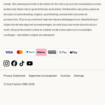
trends. We ontwerpen mode in de maten 40-64 met oog voor de vrouwelijke vormen,
zodat onze stijlen net zo goed zitten als ze eruitzien. Ontdek alles van jurken, jeans en
blouses tot zwemkleding, lingerie, sportkleding, extra brede schoenen en
accessoires. Of je nu op zoek bent naar een nieuwe alledaagse look, feestkleding of
stijlen die de hele dag met je meebewegen, je vindt plus size mode die echt als jou
voelt. Shop je favorieten online en ontdek mode ontworpen voor vrouwelijke
rondingen – niet alleen volgens de standaard.
Privacy Statement
Algemene voorwaarden
Cookies
Sitemap
© Zizzi Fashion 1999-2026