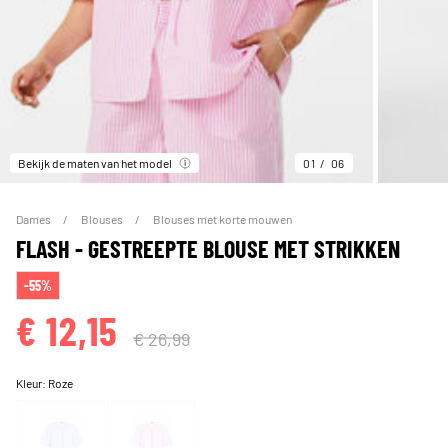
Bekijk de maten van het model
01
06
Dames
Blouses
Blouses met korte mouwen
FLASH - GESTREEPTE BLOUSE MET STRIKKEN
-55%
€ 12,15
€ 26,99
Kleur:
Roze