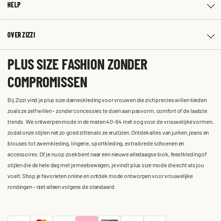
HELP
OVER ZIZZI
PLUS SIZE FASHION ZONDER
COMPROMISSEN
Bij Zizzi vind je plus size dameskleding voor vrouwen die zich precies willen kleden
zoals ze zelf willen – zonder concessies te doen aan pasvorm, comfort of de laatste
trends. We ontwerpen mode in de maten 40-64 met oog voor de vrouwelijke vormen,
zodat onze stijlen net zo goed zitten als ze eruitzien. Ontdek alles van jurken, jeans en
blouses tot zwemkleding, lingerie, sportkleding, extra brede schoenen en
accessoires. Of je nu op zoek bent naar een nieuwe alledaagse look, feestkleding of
stijlen die de hele dag met je meebewegen, je vindt plus size mode die echt als jou
voelt. Shop je favorieten online en ontdek mode ontworpen voor vrouwelijke
rondingen – niet alleen volgens de standaard.