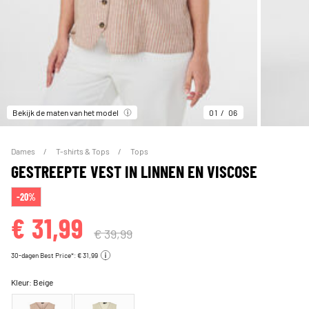
Bekijk de maten van het model
01
06
Dames
T-shirts & Tops
Tops
GESTREEPTE VEST IN LINNEN EN VISCOSE
-20%
€ 31,99
€ 39,99
30-dagen Best Price*: € 31,99
Kleur:
Beige