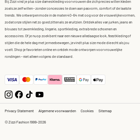
Bij Zizzi vind je plus size dameskleding voor vrouwen die zich precies willen kleden
zoals ze zelf willen – zonder concessies te doen aan pasvorm, comfort of de laatste
trends. We ontwerpen mode in de maten 40-64 met oog voor de vrouwelijke vormen,
zodat onze stijlen net zo goed zitten als ze eruitzien. Ontdek alles van jurken, jeans en
blouses tot zwemkleding, lingerie, sportkleding, extra brede schoenen en
accessoires. Of je nu op zoek bent naar een nieuwe alledaagse look, feestkleding of
stijlen die de hele dag met je meebewegen, je vindt plus size mode die echt als jou
voelt. Shop je favorieten online en ontdek mode ontworpen voor vrouwelijke
rondingen – niet alleen volgens de standaard.
Privacy Statement
Algemene voorwaarden
Cookies
Sitemap
© Zizzi Fashion 1999-2026