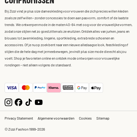
Bij Zizzi vind je plus size dameskleding voor vrouwen die zich precies willen kleden
zoals ze zelf willen – zonder concessies te doen aan pasvorm, comfort of de laatste
trends. We ontwerpen mode in de maten 40-64 met oog voor de vrouwelijke vormen,
zodat onze stijlen net zo goed zitten als ze eruitzien. Ontdek alles van jurken, jeans en
blouses tot zwemkleding, lingerie, sportkleding, extra brede schoenen en
accessoires. Of je nu op zoek bent naar een nieuwe alledaagse look, feestkleding of
stijlen die de hele dag met je meebewegen, je vindt plus size mode die echt als jou
voelt. Shop je favorieten online en ontdek mode ontworpen voor vrouwelijke
rondingen – niet alleen volgens de standaard.
Privacy Statement
Algemene voorwaarden
Cookies
Sitemap
© Zizzi Fashion 1999-2026