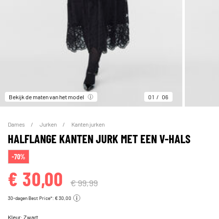
Bekijk de maten van het model
01
06
Dames
Jurken
Kanten jurken
HALFLANGE KANTEN JURK MET EEN V-HALS
-70%
€ 30,00
€ 99,99
30-dagen Best Price*: € 30,00
Kleur:
Zwart