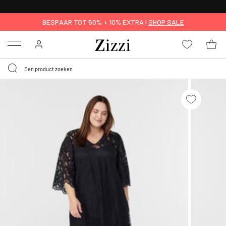
KRIJG BEZORGING VOOR 0,95€*
BESPAAR TOT 50% + 10% EXTRA |
SHOP SALE
Menu