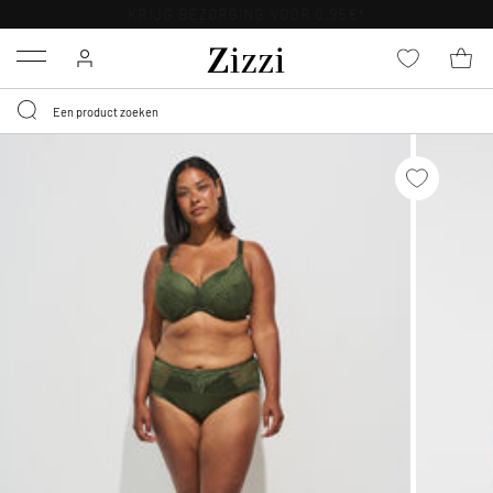
KRIJG BEZORGING VOOR 0,95€*
Menu