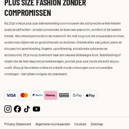
PLUS SIZE FASHION ZONDER
COMPROMISSEN
Bij Zizzi vind je plus size dameskleding voor vrouwen die zich precies willen kleden
zoals ze zelf willen – zonder concessies te doen aan pasvorm, comfort of de laatste
trends. We ontwerpen mode in de maten 40-64 met oog voor de vrouwelijke vormen,
zodat onze stijlen net zo goed zitten als ze eruitzien. Ontdek alles van jurken, jeans en
blouses tot zwemkleding, lingerie, sportkleding, extra brede schoenen en
accessoires. Of je nu op zoek bent naar een nieuwe alledaagse look, feestkleding of
stijlen die de hele dag met je meebewegen, je vindt plus size mode die echt als jou
voelt. Shop je favorieten online en ontdek mode ontworpen voor vrouwelijke
rondingen – niet alleen volgens de standaard.
Privacy Statement
Algemene voorwaarden
Cookies
Sitemap