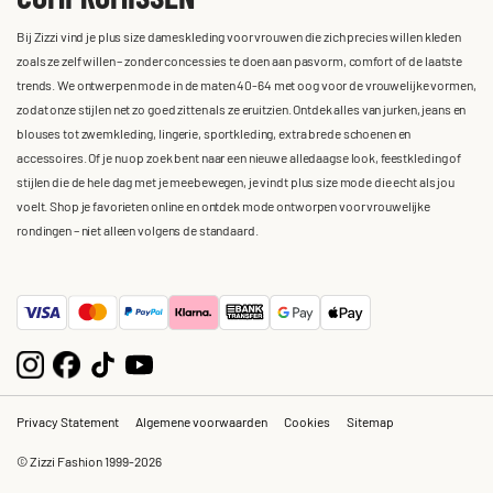
Bij Zizzi vind je plus size dameskleding voor vrouwen die zich precies willen kleden
zoals ze zelf willen – zonder concessies te doen aan pasvorm, comfort of de laatste
trends. We ontwerpen mode in de maten 40-64 met oog voor de vrouwelijke vormen,
zodat onze stijlen net zo goed zitten als ze eruitzien. Ontdek alles van jurken, jeans en
blouses tot zwemkleding, lingerie, sportkleding, extra brede schoenen en
accessoires. Of je nu op zoek bent naar een nieuwe alledaagse look, feestkleding of
stijlen die de hele dag met je meebewegen, je vindt plus size mode die echt als jou
voelt. Shop je favorieten online en ontdek mode ontworpen voor vrouwelijke
rondingen – niet alleen volgens de standaard.
Privacy Statement
Algemene voorwaarden
Cookies
Sitemap
© Zizzi Fashion 1999-2026