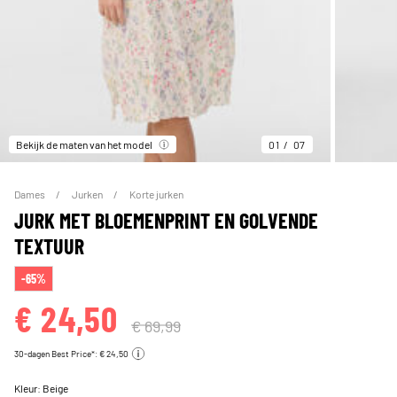
Bekijk de maten van het model
01
07
Dames
Jurken
Korte jurken
JURK MET BLOEMENPRINT EN GOLVENDE
TEXTUUR
-65%
€ 24,50
€ 69,99
30-dagen Best Price*: € 24,50
Kleur:
Beige