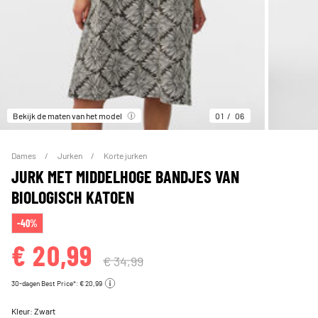
Bekijk de maten van het model
01
06
Dames
Jurken
Korte jurken
JURK MET MIDDELHOGE BANDJES VAN
BIOLOGISCH KATOEN
-40%
€ 20,99
€ 34,99
30-dagen Best Price*: € 20,99
Kleur:
Zwart