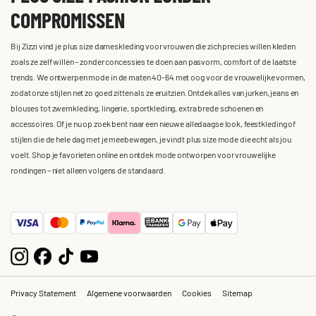
COMPROMISSEN
Bij Zizzi vind je plus size dameskleding voor vrouwen die zich precies willen kleden
zoals ze zelf willen – zonder concessies te doen aan pasvorm, comfort of de laatste
trends. We ontwerpen mode in de maten 40-64 met oog voor de vrouwelijke vormen,
zodat onze stijlen net zo goed zitten als ze eruitzien. Ontdek alles van jurken, jeans en
blouses tot zwemkleding, lingerie, sportkleding, extra brede schoenen en
accessoires. Of je nu op zoek bent naar een nieuwe alledaagse look, feestkleding of
stijlen die de hele dag met je meebewegen, je vindt plus size mode die echt als jou
voelt. Shop je favorieten online en ontdek mode ontworpen voor vrouwelijke
rondingen – niet alleen volgens de standaard.
Privacy Statement
Algemene voorwaarden
Cookies
Sitemap