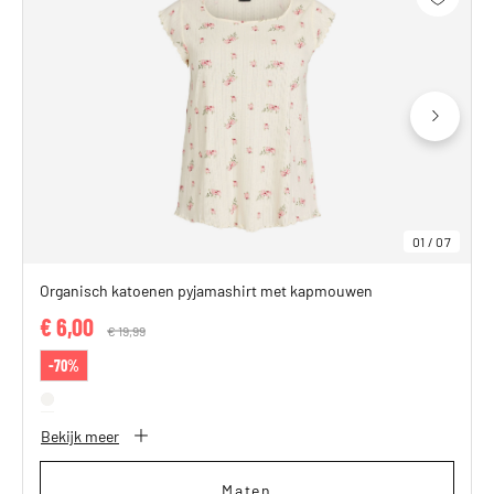
01
/
07
Organisch katoenen pyjamashirt met kapmouwen
€ 6,00
Price reduced from
€ 19,99
to
-70%
Bekijk meer
Maten