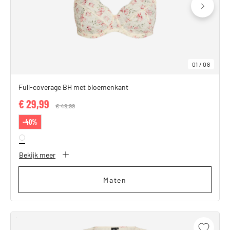
01
/
08
Full-coverage BH met bloemenkant
€ 29,99
Price reduced from
€ 49,99
to
-40%
Bekijk meer
Maten