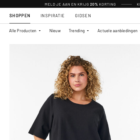
MELD JE AAN EN KRIJG
20%
KORTING
K
SHOPPEN
INSPIRATIE
GIDSEN
Alle Producten
Nieuw
Trending
Actuele aanbiedingen