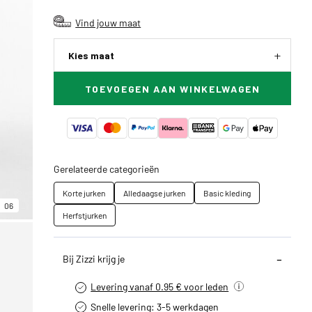
Vind jouw maat
Kies maat
TOEVOEGEN AAN WINKELWAGEN
Gerelateerde categorieën
Korte jurken
Alledaagse jurken
Basic kleding
06
Herfstjurken
Bij Zizzi krijg je
Levering vanaf 0.95 € voor leden
Snelle levering: 3-5 werkdagen