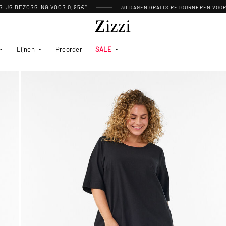
RIJG BEZORGING VOOR 0,95€*
30 DAGEN GRATIS RETOURNEREN VOO
Lijnen
Preorder
SALE