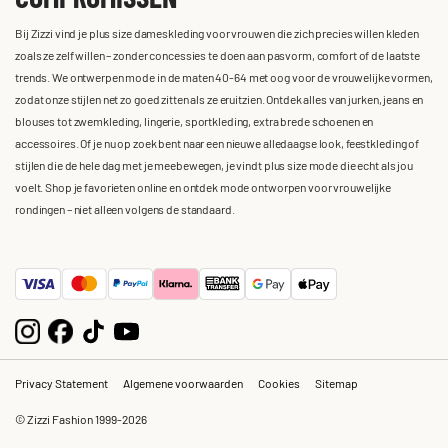
Bij Zizzi vind je plus size dameskleding voor vrouwen die zich precies willen kleden
zoals ze zelf willen – zonder concessies te doen aan pasvorm, comfort of de laatste
trends. We ontwerpen mode in de maten 40-64 met oog voor de vrouwelijke vormen,
zodat onze stijlen net zo goed zitten als ze eruitzien. Ontdek alles van jurken, jeans en
blouses tot zwemkleding, lingerie, sportkleding, extra brede schoenen en
accessoires. Of je nu op zoek bent naar een nieuwe alledaagse look, feestkleding of
stijlen die de hele dag met je meebewegen, je vindt plus size mode die echt als jou
voelt. Shop je favorieten online en ontdek mode ontworpen voor vrouwelijke
rondingen – niet alleen volgens de standaard.
Privacy Statement
Algemene voorwaarden
Cookies
Sitemap
© Zizzi Fashion 1999-2026