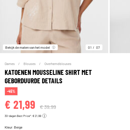
Bekijk de maten van het model
01
07
Dames
Blouses
Overhemdblouses
KATOENEN MOUSSELINE SHIRT MET
GEBORDUURDE DETAILS
-45%
€ 21,99
€ 39,99
30-dagen Best Price*: € 21,99
Kleur:
Beige