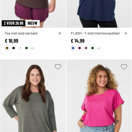
2 VOOR 26.99
NIEUW
Top met rand van kant
FLASH - T-shirt met knoopdetail
€ 16,99
€ 14,99
+6
+8