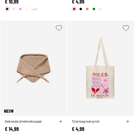
€ 10,99
€ 4,99
+40
+1
NIEUW
Gebreide driehoekssjaal
Tote bag met print
€ 14,99
€ 4,99