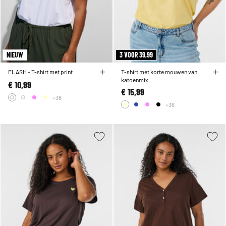
NIEUW
3 VOOR 39,99
FLASH - T-shirt met print
T-shirt met korte mouwen van
katoenmix
€ 10,99
€ 15,99
+38
+36