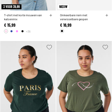
3 VOOR 39,99
NIEUW
T-shirt met korte mouwen van
Omkeerbare riem met
katoenmix
verwisselbare gespen
€ 15,99
€ 16,99
+36