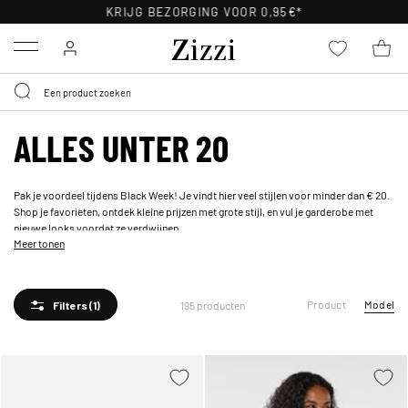
30 DAGEN GRATIS RETOURNEREN VOOR LEDEN
Menu
ALLES UNTER 20
Pak je voordeel tijdens Black Week! Je vindt hier veel stijlen voor minder dan € 20.
Shop je favorieten, ontdek kleine prijzen met grote stijl, en vul je garderobe met
nieuwe looks voordat ze verdwijnen.
Meer tonen
Product
Model
195 producten
Filters
(1)