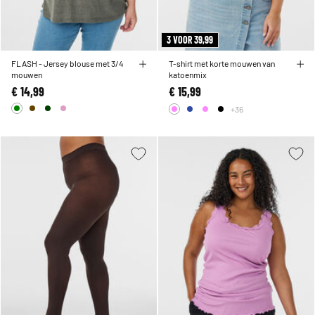
3 VOOR 39,99
FLASH - Jersey blouse met 3/4
T-shirt met korte mouwen van
mouwen
katoenmix
€ 14,99
€ 15,99
+36