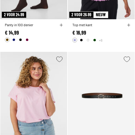
2 VOOR 24.99
2 VOOR 26.99
NIEUW
Panty in 100 denier
Top met kant
€ 14,99
€ 16,99
+6