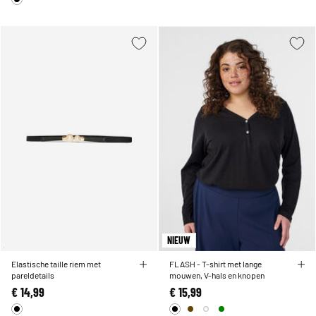
NIEUW
Elastische taille riem met
FLASH - T-shirt met lange
pareldetails
mouwen, V-hals en knopen
€ 14,99
€ 15,99