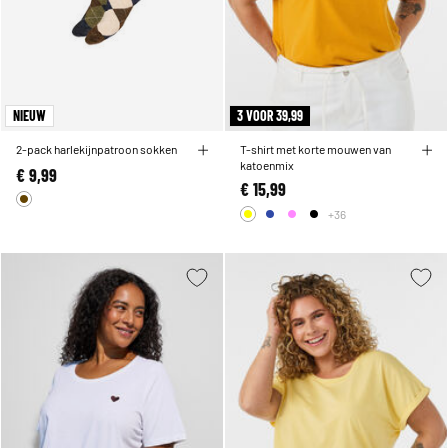
NIEUW
3 VOOR 39,99
2-pack harlekijnpatroon sokken
T-shirt met korte mouwen van
katoenmix
€ 9,99
€ 15,99
+36