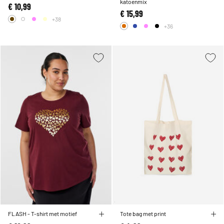
katoenmix
€ 10,99
€ 15,99
+38
+36
FLASH - T-shirt met motief
Tote bag met print