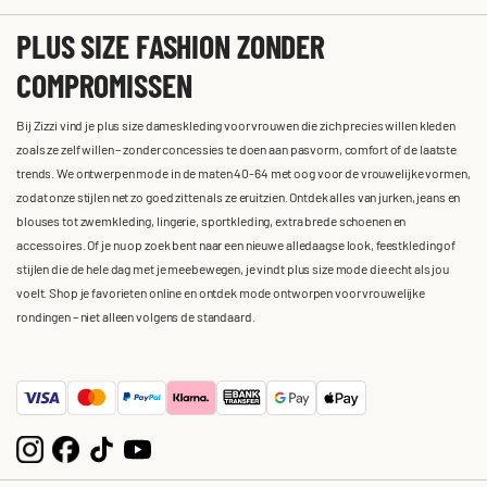
PLUS SIZE FASHION ZONDER
COMPROMISSEN
Bij Zizzi vind je plus size dameskleding voor vrouwen die zich precies willen kleden
zoals ze zelf willen – zonder concessies te doen aan pasvorm, comfort of de laatste
trends. We ontwerpen mode in de maten 40-64 met oog voor de vrouwelijke vormen,
zodat onze stijlen net zo goed zitten als ze eruitzien. Ontdek alles van jurken, jeans en
blouses tot zwemkleding, lingerie, sportkleding, extra brede schoenen en
accessoires. Of je nu op zoek bent naar een nieuwe alledaagse look, feestkleding of
stijlen die de hele dag met je meebewegen, je vindt plus size mode die echt als jou
voelt. Shop je favorieten online en ontdek mode ontworpen voor vrouwelijke
rondingen – niet alleen volgens de standaard.