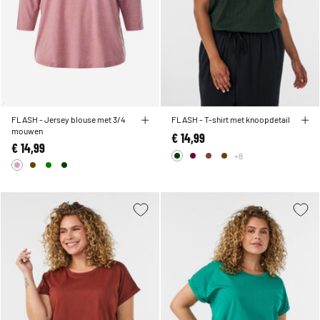
FLASH - Jersey blouse met 3/4
FLASH - T-shirt met knoopdetail
mouwen
€ 14,99
€ 14,99
+8