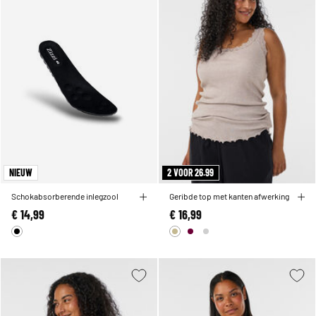
NIEUW
2 VOOR 26.99
Schokabsorberende inlegzool
Geribde top met kanten afwerking
€ 14,99
€ 16,99