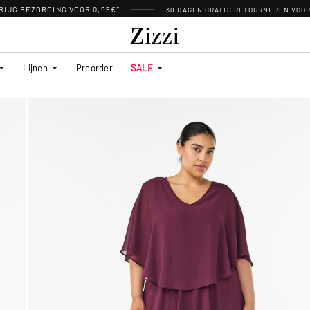
RIJG BEZORGING VOOR 0,95€*
30 DAGEN GRATIS RETOURNEREN VOO
Lijnen
Preorder
SALE