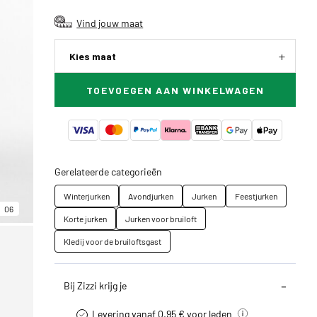
Vind jouw maat
Kies maat
TOEVOEGEN AAN WINKELWAGEN
Gerelateerde categorieën
Winterjurken
Avondjurken
Jurken
Feestjurken
06
Korte jurken
Jurken voor bruiloft
Kledij voor de bruiloftsgast
Bij Zizzi krijg je
Levering vanaf 0.95 € voor leden