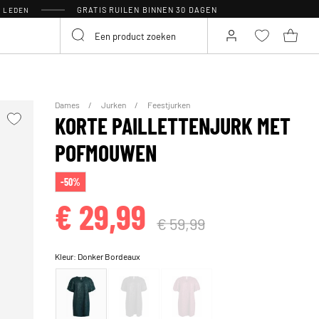
GRATIS RUILEN BINNEN 30 DAGEN
R LEDEN
Dames
Jurken
Feestjurken
KORTE PAILLETTENJURK MET
POFMOUWEN
-50%
€ 29,99
€ 59,99
Kleur:
Donker Bordeaux