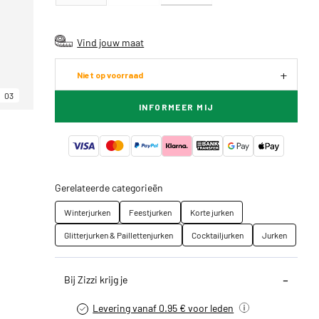
Vind jouw maat
Niet op voorraad
03
INFORMEER MIJ
Gerelateerde categorieën
Winterjurken
Feestjurken
Korte jurken
Glitterjurken & Paillettenjurken
Cocktailjurken
Jurken
Bij Zizzi krijg je
Levering vanaf 0.95 € voor leden