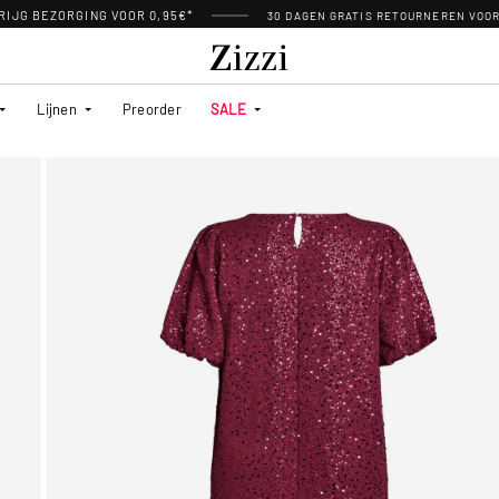
RIJG BEZORGING VOOR 0,95€*
30 DAGEN GRATIS RETOURNEREN VOO
Lijnen
Preorder
SALE