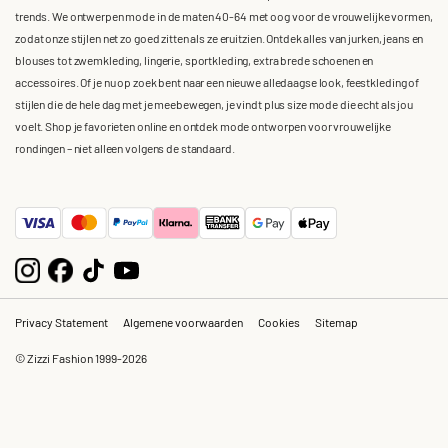
trends. We ontwerpen mode in de maten 40-64 met oog voor de vrouwelijke vormen,
zodat onze stijlen net zo goed zitten als ze eruitzien. Ontdek alles van jurken, jeans en
blouses tot zwemkleding, lingerie, sportkleding, extra brede schoenen en
accessoires. Of je nu op zoek bent naar een nieuwe alledaagse look, feestkleding of
stijlen die de hele dag met je meebewegen, je vindt plus size mode die echt als jou
voelt. Shop je favorieten online en ontdek mode ontworpen voor vrouwelijke
rondingen – niet alleen volgens de standaard.
Privacy Statement
Algemene voorwaarden
Cookies
Sitemap
© Zizzi Fashion 1999-2026