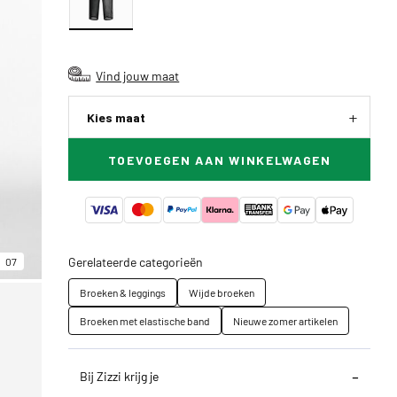
Vind jouw maat
Kies maat
TOEVOEGEN AAN WINKELWAGEN
Gerelateerde categorieën
07
Broeken & leggings
Wijde broeken
Broeken met elastische band
Nieuwe zomer artikelen
Bij Zizzi krijg je