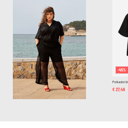
-45%
Polkadot b
€ 27,49