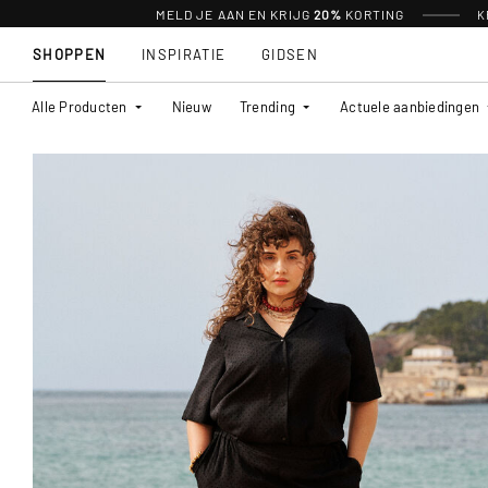
MELD JE AAN EN KRIJG
20%
KORTING
K
SHOPPEN
INSPIRATIE
GIDSEN
Alle Producten
Nieuw
Trending
Actuele aanbiedingen