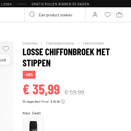
GRATIS RUILEN BINNEN 30 DAGEN
R LEDEN
Collecties
Feestelijke kleding
Feest broeken
LOSSE CHIFFONBROEK MET
look
STIPPEN
-40%
€ 35,99
€ 59,99
30-dagen Best Price*: € 35,99
Kleur:
Zwart