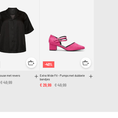
-40%
louse met revers
Extra Wide Fit - Pumps met dubbele
bandjes
Price reduced from
€ 49,99
to
€ 29,99
Price reduced from
€ 49,99
to