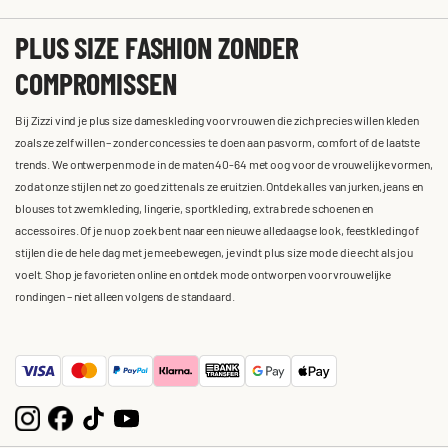
PLUS SIZE FASHION ZONDER
COMPROMISSEN
Bij Zizzi vind je plus size dameskleding voor vrouwen die zich precies willen kleden
zoals ze zelf willen – zonder concessies te doen aan pasvorm, comfort of de laatste
trends. We ontwerpen mode in de maten 40-64 met oog voor de vrouwelijke vormen,
zodat onze stijlen net zo goed zitten als ze eruitzien. Ontdek alles van jurken, jeans en
blouses tot zwemkleding, lingerie, sportkleding, extra brede schoenen en
accessoires. Of je nu op zoek bent naar een nieuwe alledaagse look, feestkleding of
stijlen die de hele dag met je meebewegen, je vindt plus size mode die echt als jou
voelt. Shop je favorieten online en ontdek mode ontworpen voor vrouwelijke
rondingen – niet alleen volgens de standaard.