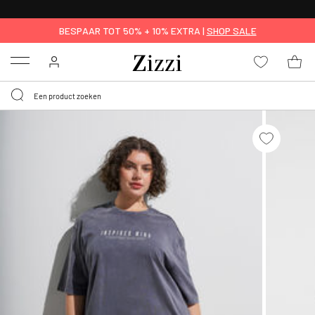
KRIJG BEZORGING VOOR 0,95€*
BESPAAR TOT 50% + 10% EXTRA |
SHOP SALE
Menu