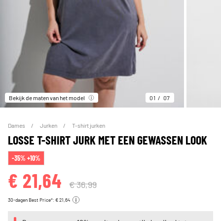
Bekijk de maten van het model
01
07
Dames
Jurken
T-shirt jurken
LOSSE T-SHIRT JURK MET EEN GEWASSEN LOOK
-35% +10%
€ 21,64
€ 36,99
30-dagen Best Price*: € 21,64