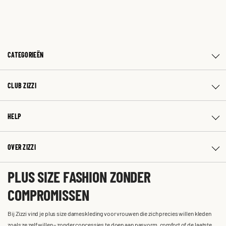
CATEGORIEËN
CLUB ZIZZI
HELP
OVER ZIZZI
PLUS SIZE FASHION ZONDER
COMPROMISSEN
Bij Zizzi vind je plus size dameskleding voor vrouwen die zich precies willen kleden
zoals ze zelf willen – zonder concessies te doen aan pasvorm, comfort of de laatste