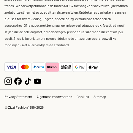
trends. We ontwerpen mode in de maten 40-64 met oog voor de vrouwelijke vormen,
zodat onze stijlen net zo goed zitten als ze eruitzien. Ontdek alles van jurken, jeans en
blouses tot zwemkleding, lingerie, sportkleding, extra brede schoenen en
accessoires. Of je nu op zoek bent naar een nieuwe alledaagse look, feestkleding of
stijlen die de hele dag met je meebewegen, je vindt plus size mode die echt als jou
voelt. Shop je favorieten online en ontdek mode ontworpen voor vrouwelijke
rondingen – niet alleen volgens de standaard.
Privacy Statement
Algemene voorwaarden
Cookies
Sitemap
© Zizzi Fashion 1999-2026