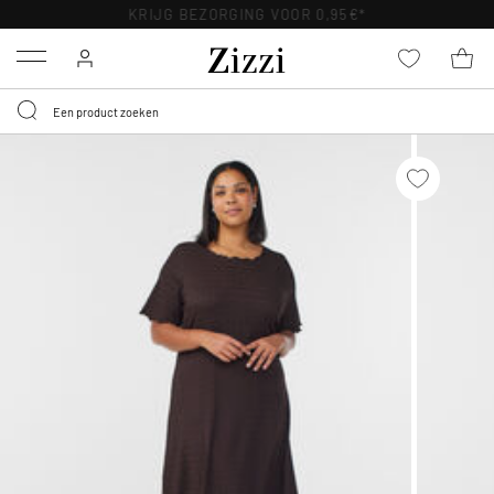
KRIJG BEZORGING VOOR 0,95€*
Menu