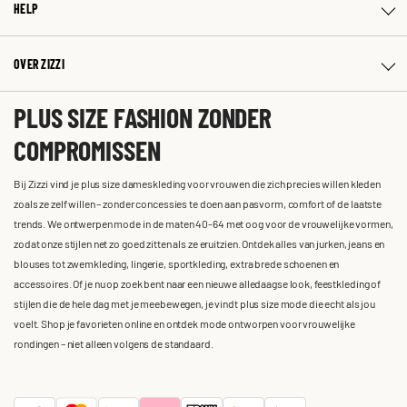
HELP
OVER ZIZZI
PLUS SIZE FASHION ZONDER
COMPROMISSEN
Bij Zizzi vind je plus size dameskleding voor vrouwen die zich precies willen kleden
zoals ze zelf willen – zonder concessies te doen aan pasvorm, comfort of de laatste
trends. We ontwerpen mode in de maten 40-64 met oog voor de vrouwelijke vormen,
zodat onze stijlen net zo goed zitten als ze eruitzien. Ontdek alles van jurken, jeans en
blouses tot zwemkleding, lingerie, sportkleding, extra brede schoenen en
accessoires. Of je nu op zoek bent naar een nieuwe alledaagse look, feestkleding of
stijlen die de hele dag met je meebewegen, je vindt plus size mode die echt als jou
voelt. Shop je favorieten online en ontdek mode ontworpen voor vrouwelijke
rondingen – niet alleen volgens de standaard.