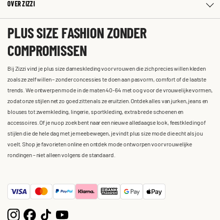
OVER ZIZZI
PLUS SIZE FASHION ZONDER
COMPROMISSEN
Bij Zizzi vind je plus size dameskleding voor vrouwen die zich precies willen kleden
zoals ze zelf willen – zonder concessies te doen aan pasvorm, comfort of de laatste
trends. We ontwerpen mode in de maten 40-64 met oog voor de vrouwelijke vormen,
zodat onze stijlen net zo goed zitten als ze eruitzien. Ontdek alles van jurken, jeans en
blouses tot zwemkleding, lingerie, sportkleding, extra brede schoenen en
accessoires. Of je nu op zoek bent naar een nieuwe alledaagse look, feestkleding of
stijlen die de hele dag met je meebewegen, je vindt plus size mode die echt als jou
voelt. Shop je favorieten online en ontdek mode ontworpen voor vrouwelijke
rondingen – niet alleen volgens de standaard.