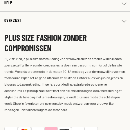
HELP
OVER ZIZZI
PLUS SIZE FASHION ZONDER
COMPROMISSEN
Bij Zizzi vind je plus size dameskleding voor vrouwen die zich precies willen kleden
zoals ze zelf willen – zonder concessies te doen aan pasvorm, comfort of de laatste
trends. We ontwerpen mode in de maten 40-64 met oog voor de vrouwelijke vormen,
zodat onze stijlen net zo goed zitten als ze eruitzien. Ontdek alles van jurken, jeans en
blouses tot zwemkleding, lingerie, sportkleding, extra brede schoenen en
accessoires. Of je nu op zoek bent naar een nieuwe alledaagse look, feestkleding of
stijlen die de hele dag met je meebewegen, je vindt plus size mode die echt als jou
voelt. Shop je favorieten online en ontdek mode ontworpen voor vrouwelijke
rondingen – niet alleen volgens de standaard.