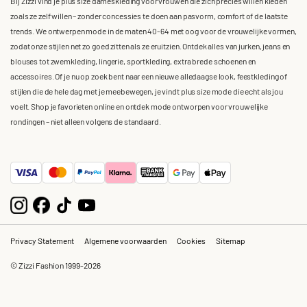
Bij Zizzi vind je plus size dameskleding voor vrouwen die zich precies willen kleden
zoals ze zelf willen – zonder concessies te doen aan pasvorm, comfort of de laatste
trends. We ontwerpen mode in de maten 40-64 met oog voor de vrouwelijke vormen,
zodat onze stijlen net zo goed zitten als ze eruitzien. Ontdek alles van jurken, jeans en
blouses tot zwemkleding, lingerie, sportkleding, extra brede schoenen en
accessoires. Of je nu op zoek bent naar een nieuwe alledaagse look, feestkleding of
stijlen die de hele dag met je meebewegen, je vindt plus size mode die echt als jou
voelt. Shop je favorieten online en ontdek mode ontworpen voor vrouwelijke
rondingen – niet alleen volgens de standaard.
Privacy Statement
Algemene voorwaarden
Cookies
Sitemap
© Zizzi Fashion 1999-2026