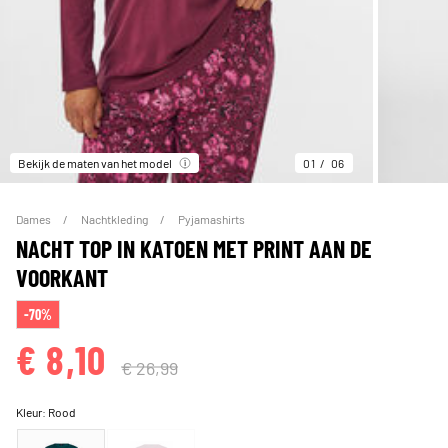
Bekijk de maten van het model
01
06
Dames
Nachtkleding
Pyjamashirts
NACHT TOP IN KATOEN MET PRINT AAN DE
VOORKANT
-70%
€ 8,10
€ 26,99
Kleur:
Rood