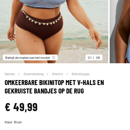
Bekijk de maten van het model
01
08
Dames
Zwemkleding
Bikini's
Bikinitopjes
OMKEERBARE BIKINITOP MET V-HALS EN
GEKRUISTE BANDJES OP DE RUG
€ 49,99
Kleur:
Bruin