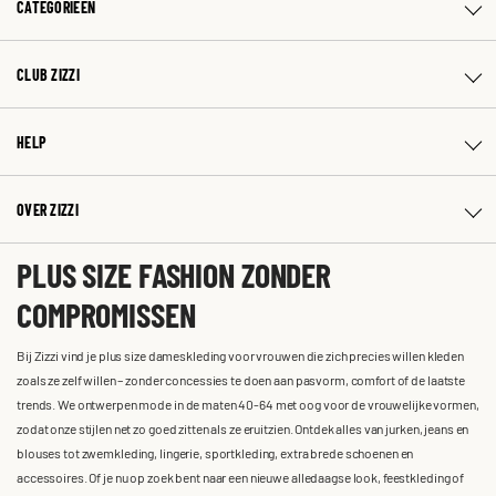
CATEGORIEËN
CLUB ZIZZI
HELP
OVER ZIZZI
PLUS SIZE FASHION ZONDER
COMPROMISSEN
Bij Zizzi vind je plus size dameskleding voor vrouwen die zich precies willen kleden
zoals ze zelf willen – zonder concessies te doen aan pasvorm, comfort of de laatste
trends. We ontwerpen mode in de maten 40-64 met oog voor de vrouwelijke vormen,
zodat onze stijlen net zo goed zitten als ze eruitzien. Ontdek alles van jurken, jeans en
blouses tot zwemkleding, lingerie, sportkleding, extra brede schoenen en
accessoires. Of je nu op zoek bent naar een nieuwe alledaagse look, feestkleding of