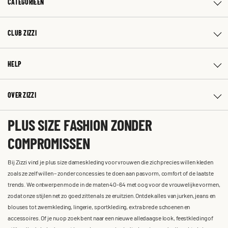
CATEGORIEËN
CLUB ZIZZI
HELP
OVER ZIZZI
PLUS SIZE FASHION ZONDER
COMPROMISSEN
Bij Zizzi vind je plus size dameskleding voor vrouwen die zich precies willen kleden
zoals ze zelf willen – zonder concessies te doen aan pasvorm, comfort of de laatste
trends. We ontwerpen mode in de maten 40-64 met oog voor de vrouwelijke vormen,
zodat onze stijlen net zo goed zitten als ze eruitzien. Ontdek alles van jurken, jeans en
blouses tot zwemkleding, lingerie, sportkleding, extra brede schoenen en
accessoires. Of je nu op zoek bent naar een nieuwe alledaagse look, feestkleding of