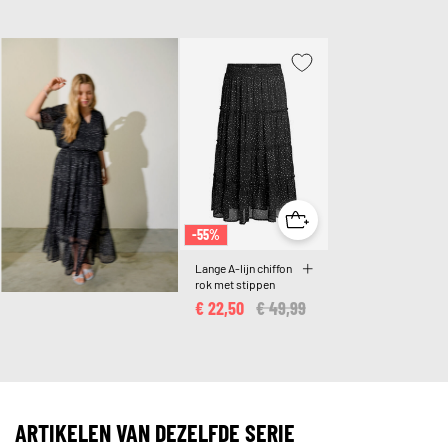
-55%
Lange A-lijn chiffon
rok met stippen
€ 22,50
Price reduced from
€ 49,99
to
ARTIKELEN VAN DEZELFDE SERIE