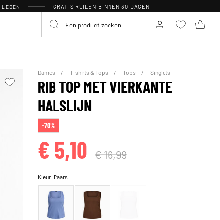
GRATIS RUILEN BINNEN 30 DAGEN
R LEDEN
Dames
T-shirts & Tops
Tops
Singlets
RIB TOP MET VIERKANTE
HALSLIJN
-70%
€ 5,10
€ 16,99
Kleur:
Paars