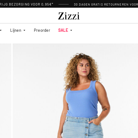
RIJG BEZORGING VOOR 0,95€*
30 DAGEN GRATIS RETOURNEREN VOO
Lijnen
Preorder
SALE