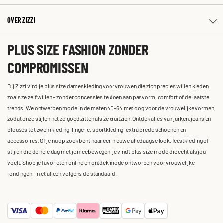
OVER ZIZZI
PLUS SIZE FASHION ZONDER
COMPROMISSEN
Bij Zizzi vind je plus size dameskleding voor vrouwen die zich precies willen kleden
zoals ze zelf willen – zonder concessies te doen aan pasvorm, comfort of de laatste
trends. We ontwerpen mode in de maten 40-64 met oog voor de vrouwelijke vormen,
zodat onze stijlen net zo goed zitten als ze eruitzien. Ontdek alles van jurken, jeans en
blouses tot zwemkleding, lingerie, sportkleding, extra brede schoenen en
accessoires. Of je nu op zoek bent naar een nieuwe alledaagse look, feestkleding of
stijlen die de hele dag met je meebewegen, je vindt plus size mode die echt als jou
voelt. Shop je favorieten online en ontdek mode ontworpen voor vrouwelijke
rondingen – niet alleen volgens de standaard.