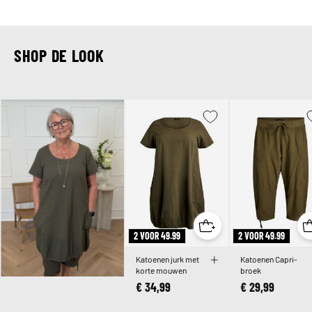
SHOP DE LOOK
2 VOOR 49.99
2 VOOR 49.99
Katoenen jurk met
Katoenen Capri-
korte mouwen
broek
€ 34,99
€ 29,99