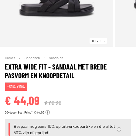
01
05
Dames
Schoenen
Sandalen
EXTRA WIDE FIT - SANDAAL MET BREDE
PASVORM EN KNOOPDETAIL
-30% +10%
€ 44,09
€ 69,99
30-dagen Best Price*: € 44,09
Bespaar nog eens 10% op uitverkoopartikelen die al tot
50% zijn afgeprijsd!