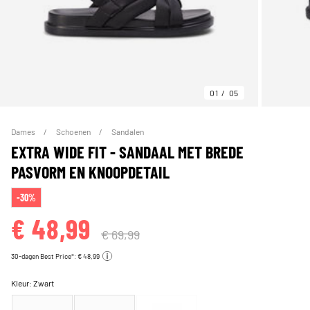
01
05
Dames
Schoenen
Sandalen
EXTRA WIDE FIT - SANDAAL MET BREDE
PASVORM EN KNOOPDETAIL
-30%
€ 48,99
€ 69,99
30-dagen Best Price*: € 48,99
Kleur:
Zwart