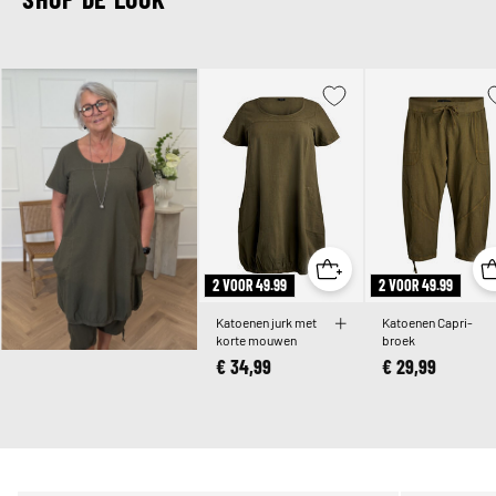
2 VOOR 49.99
2 VOOR 49.99
Katoenen jurk met
Katoenen Capri-
korte mouwen
broek
€ 34,99
€ 29,99