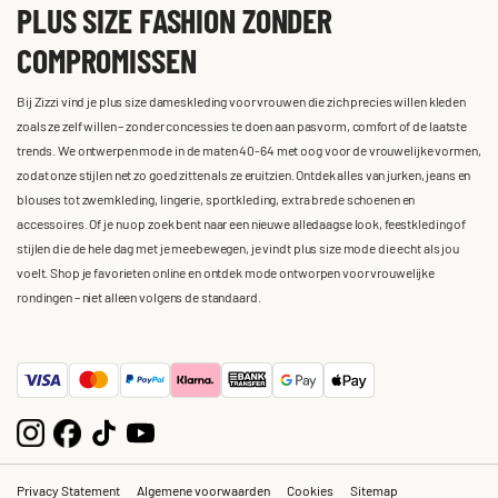
PLUS SIZE FASHION ZONDER
COMPROMISSEN
Bij Zizzi vind je plus size dameskleding voor vrouwen die zich precies willen kleden
zoals ze zelf willen – zonder concessies te doen aan pasvorm, comfort of de laatste
trends. We ontwerpen mode in de maten 40-64 met oog voor de vrouwelijke vormen,
zodat onze stijlen net zo goed zitten als ze eruitzien. Ontdek alles van jurken, jeans en
blouses tot zwemkleding, lingerie, sportkleding, extra brede schoenen en
accessoires. Of je nu op zoek bent naar een nieuwe alledaagse look, feestkleding of
stijlen die de hele dag met je meebewegen, je vindt plus size mode die echt als jou
voelt. Shop je favorieten online en ontdek mode ontworpen voor vrouwelijke
rondingen – niet alleen volgens de standaard.
Privacy Statement
Algemene voorwaarden
Cookies
Sitemap