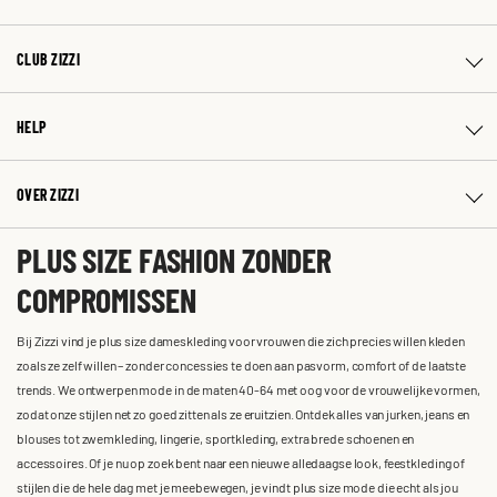
CLUB ZIZZI
HELP
OVER ZIZZI
PLUS SIZE FASHION ZONDER
COMPROMISSEN
Bij Zizzi vind je plus size dameskleding voor vrouwen die zich precies willen kleden
zoals ze zelf willen – zonder concessies te doen aan pasvorm, comfort of de laatste
trends. We ontwerpen mode in de maten 40-64 met oog voor de vrouwelijke vormen,
zodat onze stijlen net zo goed zitten als ze eruitzien. Ontdek alles van jurken, jeans en
blouses tot zwemkleding, lingerie, sportkleding, extra brede schoenen en
accessoires. Of je nu op zoek bent naar een nieuwe alledaagse look, feestkleding of
stijlen die de hele dag met je meebewegen, je vindt plus size mode die echt als jou