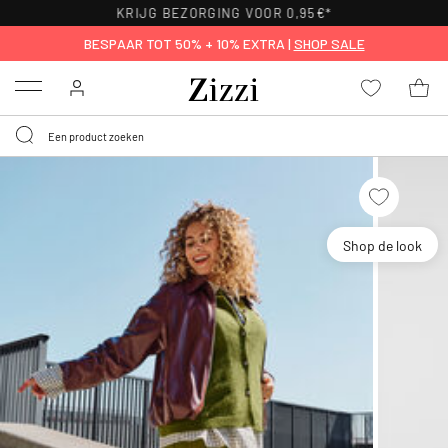
KRIJG BEZORGING VOOR 0,95€*
BESPAAR TOT 50% + 10% EXTRA |
SHOP SALE
Menu
Shop de look