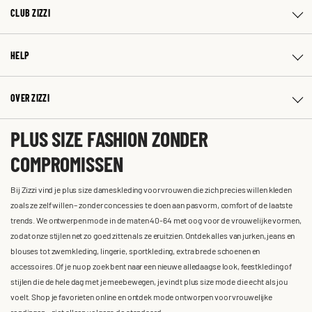
CLUB ZIZZI
HELP
OVER ZIZZI
PLUS SIZE FASHION ZONDER
COMPROMISSEN
Bij Zizzi vind je plus size dameskleding voor vrouwen die zich precies willen kleden
zoals ze zelf willen – zonder concessies te doen aan pasvorm, comfort of de laatste
trends. We ontwerpen mode in de maten 40-64 met oog voor de vrouwelijke vormen,
zodat onze stijlen net zo goed zitten als ze eruitzien. Ontdek alles van jurken, jeans en
blouses tot zwemkleding, lingerie, sportkleding, extra brede schoenen en
accessoires. Of je nu op zoek bent naar een nieuwe alledaagse look, feestkleding of
stijlen die de hele dag met je meebewegen, je vindt plus size mode die echt als jou
voelt. Shop je favorieten online en ontdek mode ontworpen voor vrouwelijke