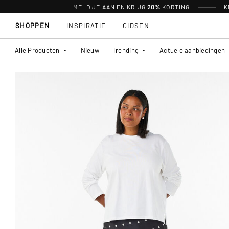
MELD JE AAN EN KRIJG
20%
KORTING
K
SHOPPEN
INSPIRATIE
GIDSEN
Alle Producten
Nieuw
Trending
Actuele aanbiedingen