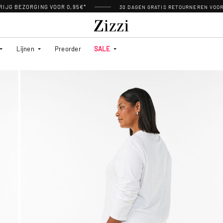
RIJG BEZORGING VOOR 0,95€*
30 DAGEN GRATIS RETOURNEREN VOO
Lijnen
Preorder
SALE