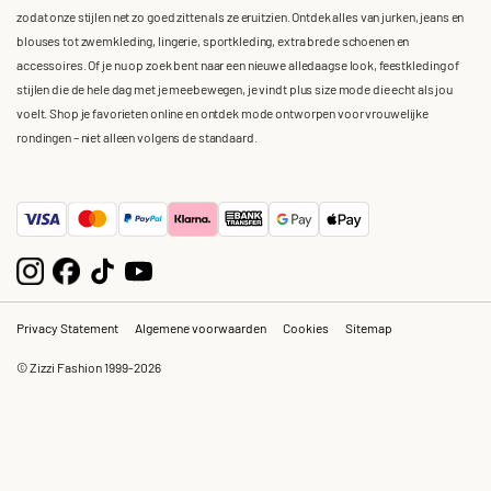
zodat onze stijlen net zo goed zitten als ze eruitzien. Ontdek alles van jurken, jeans en
blouses tot zwemkleding, lingerie, sportkleding, extra brede schoenen en
accessoires. Of je nu op zoek bent naar een nieuwe alledaagse look, feestkleding of
stijlen die de hele dag met je meebewegen, je vindt plus size mode die echt als jou
voelt. Shop je favorieten online en ontdek mode ontworpen voor vrouwelijke
rondingen – niet alleen volgens de standaard.
Privacy Statement
Algemene voorwaarden
Cookies
Sitemap
© Zizzi Fashion 1999-2026