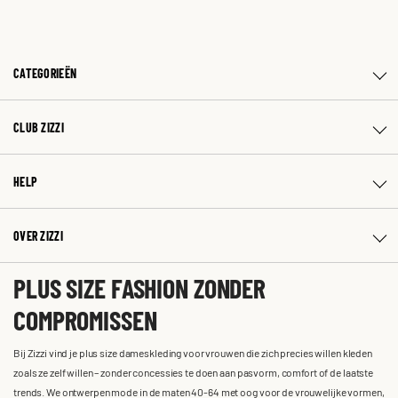
CATEGORIEËN
CLUB ZIZZI
HELP
OVER ZIZZI
PLUS SIZE FASHION ZONDER
COMPROMISSEN
Bij Zizzi vind je plus size dameskleding voor vrouwen die zich precies willen kleden
zoals ze zelf willen – zonder concessies te doen aan pasvorm, comfort of de laatste
trends. We ontwerpen mode in de maten 40-64 met oog voor de vrouwelijke vormen,