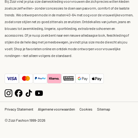
Bij Zizzi vind je plus size dameskleding voor vrouwen die zich precies willen kleden
zoals ze zelf willen – zonder concessies te doen aan pasvorm, comfort of de laatste
trends. We ontwerpen mode in de maten 40-64 met oog voor de vrouwelijke vormen,
zodat onze stijlen net zo goed zitten als ze eruitzien. Ontdek alles van jurken, jeans en
blouses tot zwemkleding, lingerie, sportkleding, extra brede schoenen en
accessoires. Of je nu op zoek bent naar een nieuwe alledaagse look, feestkleding of
stijlen die de hele dag met je meebewegen, je vindt plus size mode die echt als jou
voelt. Shop je favorieten online en ontdek mode ontworpen voor vrouwelijke
rondingen – niet alleen volgens de standaard.
Privacy Statement
Algemene voorwaarden
Cookies
Sitemap
© Zizzi Fashion 1999-2026