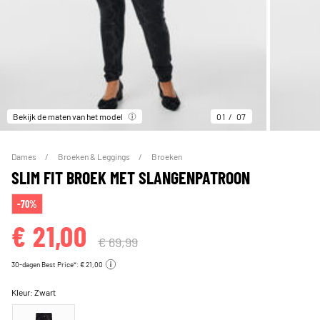
Bekijk de maten van het model
01
07
Dames
Broeken & Leggings
Broeken
SLIM FIT BROEK MET SLANGENPATROON
-70%
€ 21,00
€ 69,99
30-dagen Best Price*: € 21,00
Kleur:
Zwart